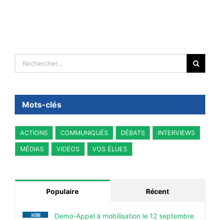
2
Rechercher:
Mots-clés
ACTIONS
COMMUNIQUÉS
DÉBATS
INTERVIEWS
MÉDIAS
VIDÉOS
VOS ÉLUES
Populaire
Récent
Demo-Appel à mobilisation le 12 septembre