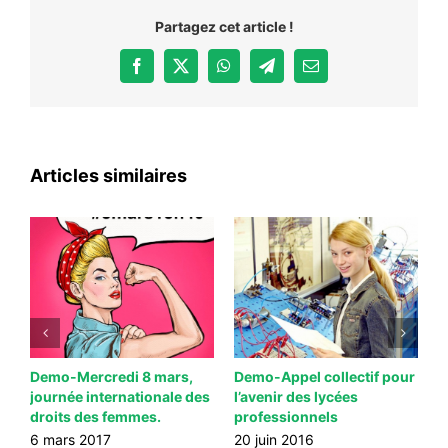
Partagez cet article !
Facebook
X
WhatsApp
Telegram
Email
Articles similaires
Demo-Mercredi 8 mars,
Demo-Appel collectif pour
D
journée internationale des
l’avenir des lycées
f
l
droits des femmes.
professionnels
f
2
6 mars 2017
20 juin 2016