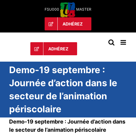
Passer
FSU000
MASTER
au
contenu
ADHÉREZ
ADHÉREZ
Demo-19 septembre :
Journée d’action dans le
secteur de l’animation
périscolaire
Demo-19 septembre : Journée d’action dans
le secteur de l’animation périscolaire