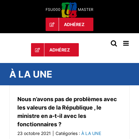
Passer
FSU000
MASTER
au
contenu
ADHÉREZ
ADHÉREZ
À LA UNE
Nous n’avons pas de problèmes avec
les valeurs de la République , le
ministre en a-t-il avec les
fonctionnaires ?
23 octobre 2021
|
Catégories :
À LA UNE