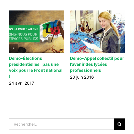
Demo-Élections
Demo-Appel collectif pour
D
présidentielles : pas une
l’avenir des lycées
f
voix pour le Front national
professionnels
f
!
2
20 juin 2016
24 avril 2017
2
Rechercher: