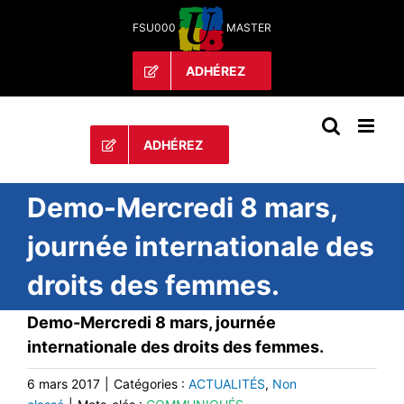
Passer
FSU000
MASTER
au
contenu
ADHÉREZ
ADHÉREZ
Demo-Mercredi 8 mars,
journée internationale des
droits des femmes.
Demo-Mercredi 8 mars, journée
internationale des droits des femmes.
6 mars 2017
|
Catégories :
ACTUALITÉS
,
Non