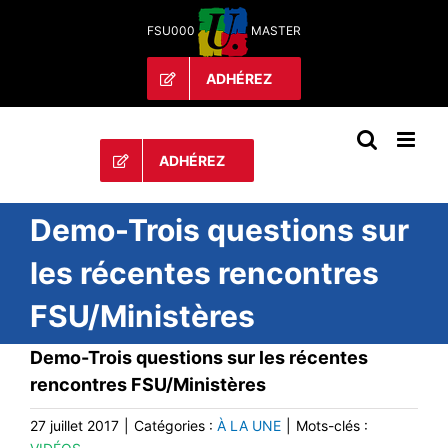
Passer
FSU000
MASTER
au
contenu
ADHÉREZ
ADHÉREZ
Demo-Trois questions sur
les récentes rencontres
FSU/Ministères
Demo-Trois questions sur les récentes
rencontres FSU/Ministères
27 juillet 2017
|
Catégories :
À LA UNE
|
Mots-clés :