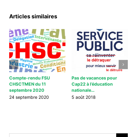
Articles similaires
-
Compte-rendu FSU
Pas de vacances pour
D
CHSCTMEN du 11
Cap22 à l’éducation
d
septembre 2020
nationale…
d
p
24 septembre 2020
5 août 2018
3
Rechercher: