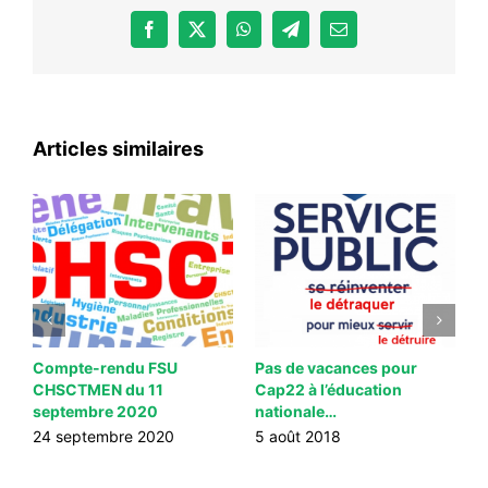
Facebook
X
WhatsApp
Telegram
Email
Articles similaires
-
Compte-rendu FSU
Pas de vacances pour
D
CHSCTMEN du 11
Cap22 à l’éducation
l
septembre 2020
nationale…
F
24 septembre 2020
5 août 2018
2