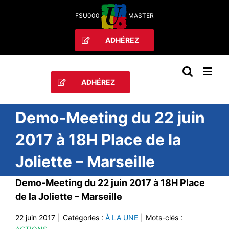
Passer
FSU000
MASTER
au
contenu
ADHÉREZ
ADHÉREZ
Demo-Meeting du 22 juin
2017 à 18H Place de la
Joliette – Marseille
Demo-Meeting du 22 juin 2017 à 18H Place
de la Joliette – Marseille
22 juin 2017
|
Catégories :
À LA UNE
|
Mots-clés :