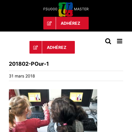
Passer
FSU000
MASTER
au
contenu
ADHÉREZ
ADHÉREZ
201802-POur-1
31 mars 2018