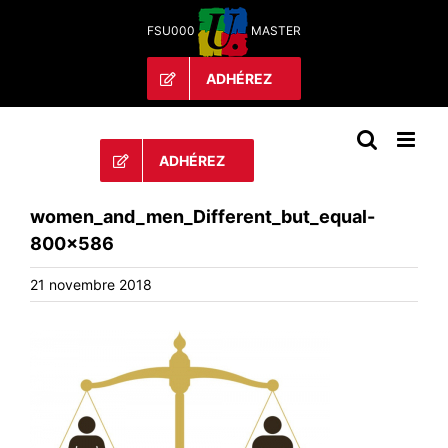
Passer
FSU000
MASTER
au
contenu
ADHÉREZ
ADHÉREZ
women_and_men_Different_but_equal-
800×586
21 novembre 2018