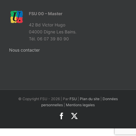
FSU 00 – Master
42 Bd Victor Hugo
04000 Digne Les Bains.
Tél. 06 07 39 80 90
Nous contacter
© Copyright FSU -
2026 | Par
FSU
|
Plan du site
|
Données
personnelles
|
Mentions legales
Facebook
X