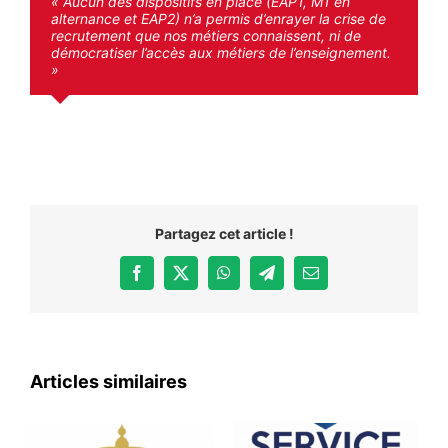
« Aucun des dispositifs en place (EAP1, M1 en
alternance et EAP2) n’a permis d’enrayer la crise de
recrutement que nos métiers connaissent, ni de
démocratiser l’accès aux métiers de l’enseignement.
»
Your Content Goes Here
Partagez cet article !
Facebook
X
WhatsApp
Telegram
Email
Articles similaires