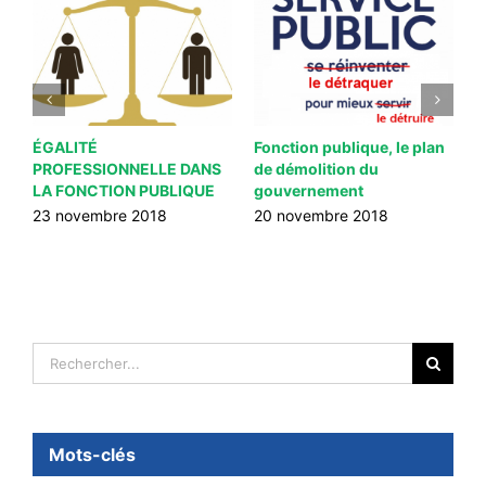
ÉGALITÉ
Fonction publique, le plan
L
PROFESSIONNELLE DANS
de démolition du
d
S
LA FONCTION PUBLIQUE
gouvernement
2
T
23 novembre 2018
20 novembre 2018
Rechercher:
Mots-clés