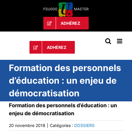
Passer
FSU000
MASTER
au
contenu
ADHÉREZ
ADHÉREZ
Formation des personnels
d’éducation : un enjeu de
démocratisation
Formation des personnels d’éducation : un
enjeu de démocratisation
20 novembre 2018
|
Catégories :
DOSSIERS