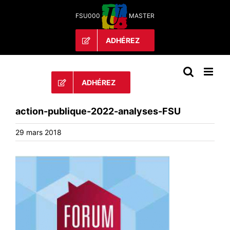
Passer
FSU000
MASTER
au
contenu
ADHÉREZ
ADHÉREZ
action-publique-2022-analyses-FSU
29 mars 2018