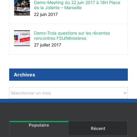
Demo-Meeting du 22 juin 2017 à 18H Place
de la Joliette – Marseille
22 juin 2017
Demo-Trois questions sur les récentes
rencontres FSU/Ministères
27 juillet 2017
Archives
Archives
Populaire
Récent