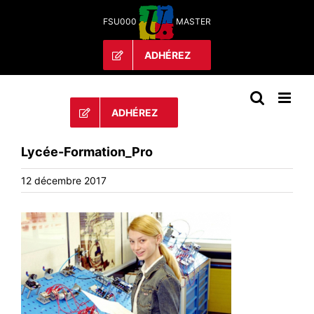
Passer
FSU000
MASTER
au
contenu
ADHÉREZ
ADHÉREZ
Lycée-Formation_Pro
12 décembre 2017