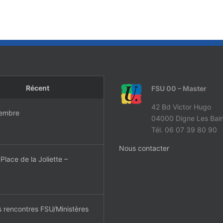
Récent
FSU 00 – Master
42 Bd Victor Hugo
tembre
04000 Digne Les Bain
Tél. 06 07 39 80 90
Nous contacter
lace de la Joliette –
s rencontres FSU/Ministères