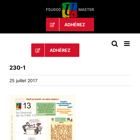
Passer
FSU000
MASTER
au
contenu
ADHÉREZ
ADHÉREZ
230-1
25 juillet 2017