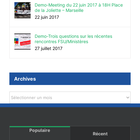
Demo-Meeting du 22 juin 2017 à 18H Place
de la Joliette – Marseille
22 juin 2017
Demo-Trois questions sur les récentes
rencontres FSU/Ministères
27 juillet 2017
Archives
Archives
Populaire
Récent