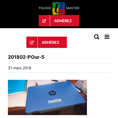
Passer
FSU000
MASTER
au
contenu
ADHÉREZ
ADHÉREZ
201802-POur-5
31 mars 2018