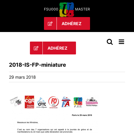
Passer
FSU000
MASTER
au
contenu
ADHÉREZ
ADHÉREZ
2018-IS-FP-miniature
29 mars 2018